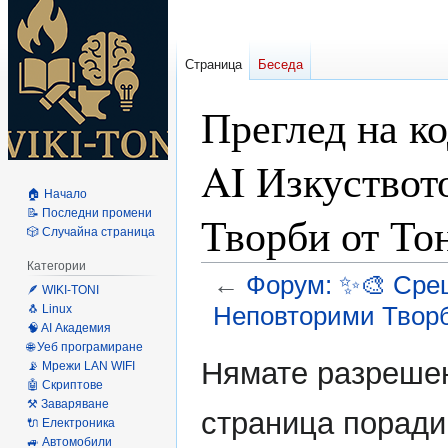
Страница
Беседа
Преглед на к
AI Изкуствот
🏠 Начало
📝 Последни промени
Творби от То
🎲 Случайна страница
Категории
←
Форум: ✨🎨 Срещ
🪶 WIKI-TONI
Неповторими Творб
🐧 Linux
🧠 AI Академия
🌐 Уеб програмиране
Направо
Направо
Нямате разрешен
📡 Мрежи LAN WIFI
към
към
🤖 Скриптове
навигацията
търсенето
⚒️ Заваряване
страница поради
🔌 Електроника
🚙 Автомобили