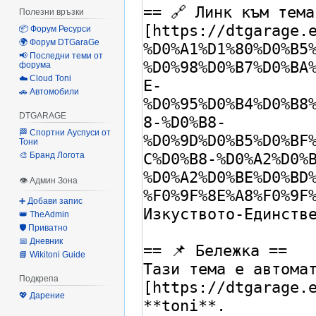
Полезни връзки
📦 Форум Ресурси
🌍 Форум DTGaraGe
📢 Последни теми от
форума
☁️ Cloud Toni
🚗 Автомобили
DTGARAGE
🏁 Спортни Ауспуси от
Тони
🎨 Бранд Логота
👁 Админ Зона
➕ Добави запис
👑 TheAdmin
🛡️ Приватно
📅 Дневник
📘 Wikitoni Guide
Подкрепа
💖 Дарение