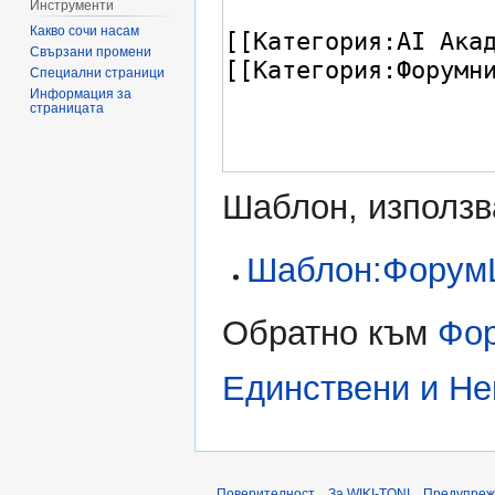
Инструменти
Какво сочи насам
Свързани промени
Специални страници
Информация за
страницата
Шаблон, използв
Шаблон:ФорумL
Обратно към
Фор
Единствени и Не
Поверителност
За WIKI-TONI
Предупреж