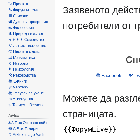
🚀 Проекти
Заявеното дейст
🔧 Форумни теми
📘 Стихове
🕊️ Духовни прозрения
потребители от 
📜 Философия
🌲 Природа и живот
👨‍👩‍👧‍👦 Семейство
🎈 Детско творчество
🧒 Проекти с деца
Сп
📐 Математика
🏺 История
🌀 Психология
🔵 Facebook
🐦 Tw
🛠️ Ръководства
📚 Е-Книги
📏 Чертежи
📚 Ресурси за учене
Можете да разгле
🎨 AI Изкуство
✨ Тониум – Вселена
страницата.
AiFlux
🌐 AiFlux Основен сайт
🖼️ AiFlux Галерия
📁 AiFlux Image Vault