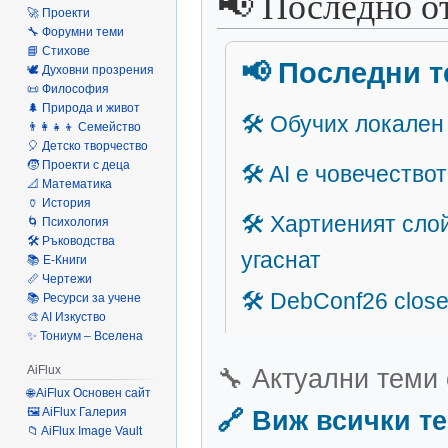
📢 Последно о
🚀 Проекти
навигацията
търсенето
🔧 Форумни теми
📘 Стихове
🕊️ Духовни прозрения
📜 Философия
🌲 Природа и живот
👨‍👩‍👧‍👦 Семейство
🎈 Детско творчество
🧒 Проекти с деца
📐 Математика
🏺 История
🌀 Психология
🛠️ Ръководства
📚 Е-Книги
📏 Чертежи
📚 Ресурси за учене
🎨 AI Изкуство
✨ Тониум – Вселена
AiFlux
🔧 Актуални теми 
🌐 AiFlux Основен сайт
🖼️ AiFlux Галерия
🔗 Виж всички т
📁 AiFlux Image Vault