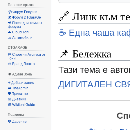
Полезни връзки
🔗 Линк към т
📦 Форум Ресурси
🌍 Форум DTGaraGe
📢 Последни теми от
форума
☕ Една чаша каф
☁️ Cloud Toni
🚗 Автомобили
DTGARAGE
📌 Бележка
🏁 Спортни Ауспуси от
Тони
🎨 Бранд Логота
Тази тема е авт
👁 Админ Зона
ДИГИТАЛЕН СВ
➕ Добави запис
👑 TheAdmin
🛡️ Приватно
📅 Дневник
📘 Wikitoni Guide
Сп
Подкрепа
💖 Дарение