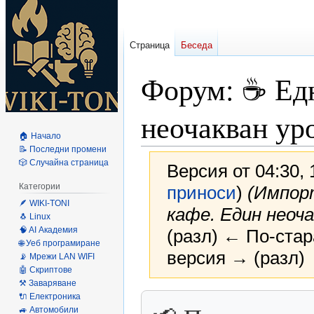
Страница
Беседа
Форум: ☕ Едн
неочакван ур
🏠 Начало
📝 Последни промени
🎲 Случайна страница
Версия от 04:30,
Категории
приноси
)
(Импор
🪶 WIKI-TONI
кафе. Един неоча
🐧 Linux
🧠 AI Академия
(разл) ← По-стар
🌐 Уеб програмиране
версия → (разл)
📡 Мрежи LAN WIFI
🤖 Скриптове
⚒️ Заваряване
🔌 Електроника
Направо
Направо
🚙 Автомобили
към
към