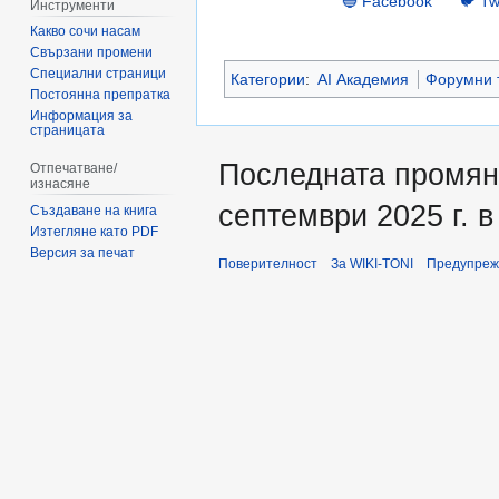
🔵 Facebook
🐦 Tw
Инструменти
Какво сочи насам
Свързани промени
Специални страници
Категории
:
AI Академия
Форумни 
Постоянна препратка
Информация за
страницата
Последната промяна
Отпечатване/
изнасяне
септември 2025 г. в
Създаване на книга
Изтегляне като PDF
Версия за печат
Поверителност
За WIKI-TONI
Предупреж