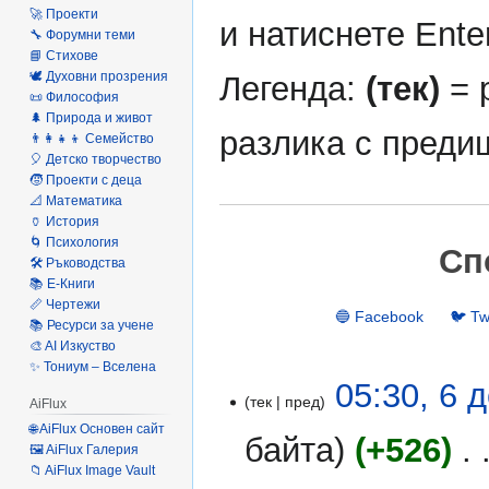
🚀 Проекти
и натиснете Ente
🔧 Форумни теми
📘 Стихове
🕊️ Духовни прозрения
Легенда:
(тек)
= 
📜 Философия
🌲 Природа и живот
разлика с преди
👨‍👩‍👧‍👦 Семейство
🎈 Детско творчество
🧒 Проекти с деца
📐 Математика
🏺 История
🌀 Психология
Сп
🛠️ Ръководства
📚 Е-Книги
📏 Чертежи
🔵 Facebook
🐦 Tw
📚 Ресурси за учене
🎨 AI Изкуство
✨ Тониум – Вселена
6
05:30, 6 
тек
пред
AiFlux
декември
🌐 AiFlux Основен сайт
2025
байта
+526
‎
🖼️ AiFlux Галерия
📁 AiFlux Image Vault