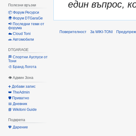
един въпрос, к
Полезни връзки
📦 Форум Ресурси
🌍 Форум DTGaraGe
📢 Последни теми от
форума
Поверителност
За WIKI-TONI
Предупреж
☁️ Cloud Toni
🚗 Автомобили
DTGARAGE
🏁 Спортни Ауспуси от
Тони
🎨 Бранд Логота
👁 Админ Зона
➕ Добави запис
👑 TheAdmin
🛡️ Приватно
📅 Дневник
📘 Wikitoni Guide
Подкрепа
💖 Дарение