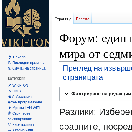
Страница
Беседа
Форум: един 
мира от седм
🏠 Начало
📝 Последни промени
Преглед на извърш
🎲 Случайна страница
страницата
Категории
🪶 WIKI-TONI
Направо
Направо
🐧 Linux
Филтриране на редакции
към
към
🧠 AI Академия
🌐 Уеб програмиране
навигацията
търсенето
📡 Мрежи LAN WIFI
Разлики: Изберет
🤖 Скриптове
⚒️ Заваряване
сравните, посре
🔌 Електроника
🚙 Автомобили