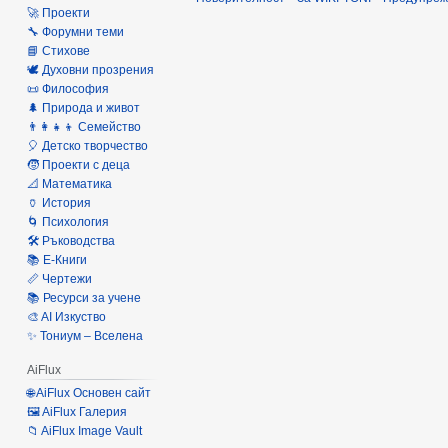
🚀 Проекти
🔧 Форумни теми
📘 Стихове
🕊️ Духовни прозрения
📜 Философия
🌲 Природа и живот
👨‍👩‍👧‍👦 Семейство
🎈 Детско творчество
🧒 Проекти с деца
📐 Математика
🏺 История
🌀 Психология
🛠️ Ръководства
📚 Е-Книги
📏 Чертежи
📚 Ресурси за учене
🎨 AI Изкуство
✨ Тониум – Вселена
AiFlux
🌐 AiFlux Основен сайт
🖼️ AiFlux Галерия
📁 AiFlux Image Vault