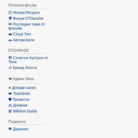
Полезни връзки
📦 Форум Ресурси
🌍 Форум DTGaraGe
📢 Последни теми от
форума
☁️ Cloud Toni
🚗 Автомобили
DTGARAGE
🏁 Спортни Ауспуси от
Тони
🎨 Бранд Логота
👁 Админ Зона
➕ Добави запис
👑 TheAdmin
🛡️ Приватно
📅 Дневник
📘 Wikitoni Guide
Подкрепа
💖 Дарение