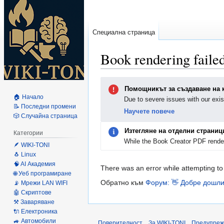
Специална страница
Book rendering faile
Направо
Направо
Помощникът за създаване на 
към
към
🏠 Начало
Due to severe issues with our exis
навигацията
търсенето
📝 Последни промени
Научете повече
🎲 Случайна страница
Изтегляне на отделни страниц
Категории
While the Book Creator PDF render
🪶 WIKI-TONI
🐧 Linux
🧠 AI Академия
There was an error while attempting to
🌐 Уеб програмиране
Обратно към
Форум: 👋 Добре дош
📡 Мрежи LAN WIFI
🤖 Скриптове
⚒️ Заваряване
🔌 Електроника
🚙 Автомобили
Поверителност
За WIKI-TONI
Предупреж