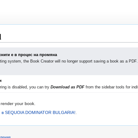
d
книги е в процес на промяна
ting system, the Book Creator will no longer support saving a book as a PDF.
и
ing is disabled, you can try
Download as PDF
from the sidebar tools for indi
 render your book.
ли в SEQUOIA DOMINATOR BULGARIA!
.
дение