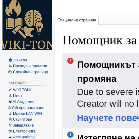
Специална страница
Помощник за 
Направо
Направо
🏠 Начало
Помощникът з
към
към
📝 Последни промени
навигацията
търсенето
🎲 Случайна страница
промяна
Категории
Due to severe i
🪶 WIKI-TONI
🐧 Linux
Creator will no
🧠 AI Академия
🌐 Уеб програмиране
📡 Мрежи LAN WIFI
Научете пове
🤖 Скриптове
⚒️ Заваряване
🔌 Електроника
Изтегляне на
🚙 Автомобили