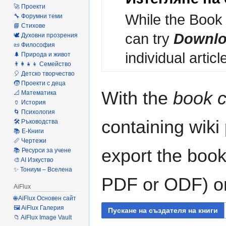
🚀 Проекти
While the Book 
🔧 Форумни теми
📘 Стихове
can try
Downlo
🕊️ Духовни прозрения
📜 Философия
individual articl
🌲 Природа и живот
👨‍👩‍👧‍👦 Семейство
🎈 Детско творчество
🧒 Проекти с деца
With the
book c
📐 Математика
🏺 История
🌀 Психология
containing wiki
🛠️ Ръководства
📚 Е-Книги
📏 Чертежи
export the book
📚 Ресурси за учене
🎨 AI Изкуство
✨ Тониум – Вселена
PDF or ODF) or 
AiFlux
🌐 AiFlux Основен сайт
🖼️ AiFlux Галерия
Пускане на създателя на книги
📁 AiFlux Image Vault