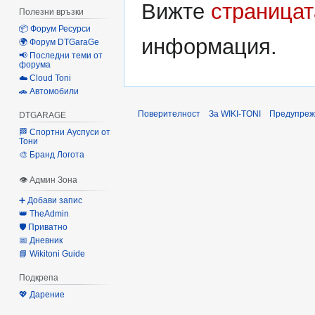
Вижте
страницат
Полезни връзки
📦 Форум Ресурси
информация.
🌍 Форум DTGaraGe
📢 Последни теми от
форума
☁️ Cloud Toni
🚗 Автомобили
Поверителност
За WIKI-TONI
Предупреж
DTGARAGE
🏁 Спортни Ауспуси от
Тони
🎨 Бранд Логота
👁 Админ Зона
➕ Добави запис
👑 TheAdmin
🛡️ Приватно
📅 Дневник
📘 Wikitoni Guide
Подкрепа
💖 Дарение