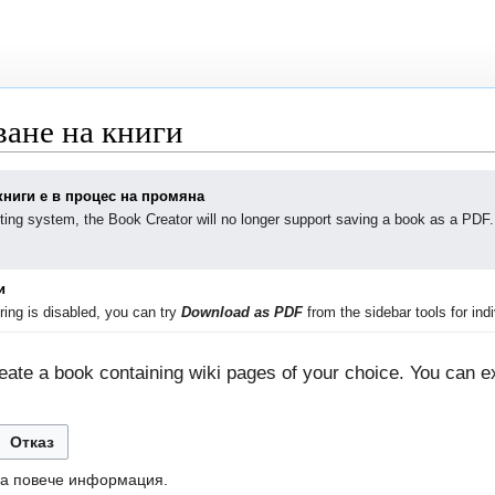
ване на книги
книги е в процес на промяна
ting system, the Book Creator will no longer support saving a book as a PDF.
и
ing is disabled, you can try
Download as PDF
from the sidebar tools for indi
ate a book containing wiki pages of your choice. You can ex
Отказ
а повече информация.