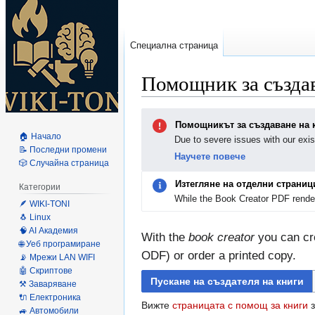
Специална страница
Помощник за създа
Направо
Направо
Помощникът за създаване на 
към
към
🏠 Начало
Due to severe issues with our exis
навигацията
търсенето
📝 Последни промени
Научете повече
🎲 Случайна страница
Изтегляне на отделни страниц
Категории
While the Book Creator PDF render
🪶 WIKI-TONI
🐧 Linux
🧠 AI Академия
With the
book creator
you can cre
🌐 Уеб програмиране
ODF) or order a printed copy.
📡 Мрежи LAN WIFI
🤖 Скриптове
Пускане на създателя на книги
⚒️ Заваряване
🔌 Електроника
Вижте
страницата с помощ за книги
з
🚙 Автомобили