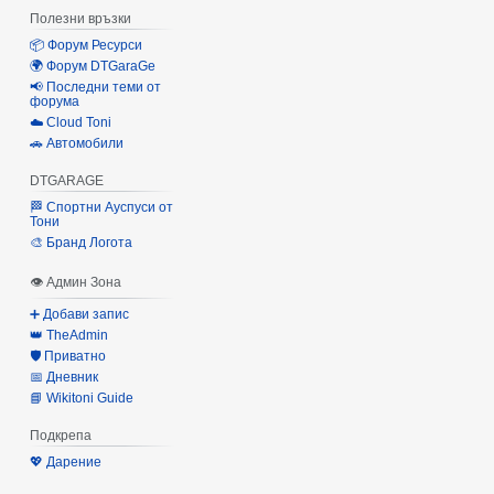
Полезни връзки
📦 Форум Ресурси
🌍 Форум DTGaraGe
📢 Последни теми от
форума
☁️ Cloud Toni
🚗 Автомобили
DTGARAGE
🏁 Спортни Ауспуси от
Тони
🎨 Бранд Логота
👁 Админ Зона
➕ Добави запис
👑 TheAdmin
🛡️ Приватно
📅 Дневник
📘 Wikitoni Guide
Подкрепа
💖 Дарение