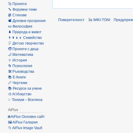
🚀 Проекти
🔧 Форумни теми
📘 Стихове
Поверителност
За WIKI-TONI
Предупреж
🕊️ Духовни прозрения
📜 Философия
🌲 Природа и живот
👨‍👩‍👧‍👦 Семейство
🎈 Детско творчество
🧒 Проекти с деца
📐 Математика
🏺 История
🌀 Психология
🛠️ Ръководства
📚 Е-Книги
📏 Чертежи
📚 Ресурси за учене
🎨 AI Изкуство
✨ Тониум – Вселена
AiFlux
🌐 AiFlux Основен сайт
🖼️ AiFlux Галерия
📁 AiFlux Image Vault