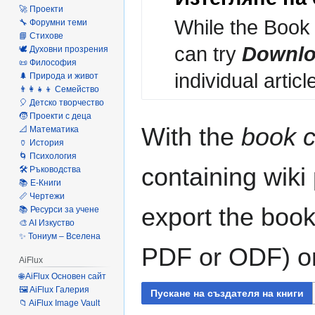
🚀 Проекти
While the Book 
🔧 Форумни теми
📘 Стихове
can try
Downlo
🕊️ Духовни прозрения
📜 Философия
individual articl
🌲 Природа и живот
👨‍👩‍👧‍👦 Семейство
🎈 Детско творчество
🧒 Проекти с деца
With the
book c
📐 Математика
🏺 История
🌀 Психология
containing wiki
🛠️ Ръководства
📚 Е-Книги
📏 Чертежи
export the book
📚 Ресурси за учене
🎨 AI Изкуство
✨ Тониум – Вселена
PDF or ODF) or 
AiFlux
🌐 AiFlux Основен сайт
🖼️ AiFlux Галерия
Пускане на създателя на книги
📁 AiFlux Image Vault