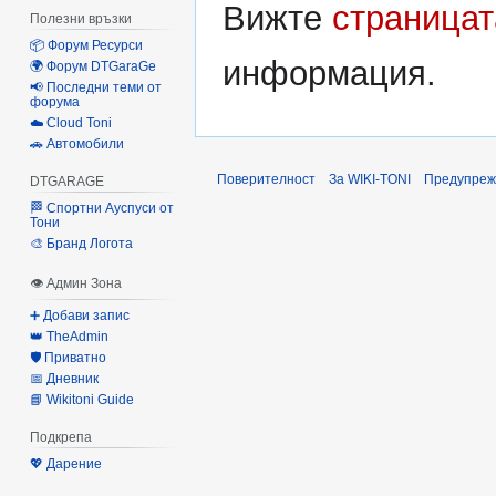
Вижте
страницат
Полезни връзки
📦 Форум Ресурси
информация.
🌍 Форум DTGaraGe
📢 Последни теми от
форума
☁️ Cloud Toni
🚗 Автомобили
Поверителност
За WIKI-TONI
Предупреж
DTGARAGE
🏁 Спортни Ауспуси от
Тони
🎨 Бранд Логота
👁 Админ Зона
➕ Добави запис
👑 TheAdmin
🛡️ Приватно
📅 Дневник
📘 Wikitoni Guide
Подкрепа
💖 Дарение