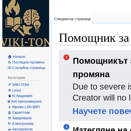
Специална страница
Помощник за 
Направо
Направо
🏠 Начало
Помощникът з
към
към
📝 Последни промени
навигацията
търсенето
🎲 Случайна страница
промяна
Категории
Due to severe i
🪶 WIKI-TONI
🐧 Linux
Creator will no
🧠 AI Академия
🌐 Уеб програмиране
📡 Мрежи LAN WIFI
Научете пове
🤖 Скриптове
⚒️ Заваряване
🔌 Електроника
Изтегляне на
🚙 Автомобили