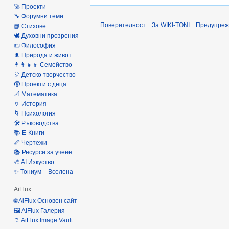
🚀 Проекти
🔧 Форумни теми
Поверителност
За WIKI-TONI
Предупреж
📘 Стихове
🕊️ Духовни прозрения
📜 Философия
🌲 Природа и живот
👨‍👩‍👧‍👦 Семейство
🎈 Детско творчество
🧒 Проекти с деца
📐 Математика
🏺 История
🌀 Психология
🛠️ Ръководства
📚 Е-Книги
📏 Чертежи
📚 Ресурси за учене
🎨 AI Изкуство
✨ Тониум – Вселена
AiFlux
🌐 AiFlux Основен сайт
🖼️ AiFlux Галерия
📁 AiFlux Image Vault