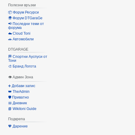
Полезни връзки
📦 Форум Ресурси
🌍 Форум DTGaraGe
📢 Последни теми от
форума
☁️ Cloud Toni
🚗 Автомобили
DTGARAGE
🏁 Спортни Ауспуси от
Тони
🎨 Бранд Логота
👁 Админ Зона
➕ Добави запис
👑 TheAdmin
🛡️ Приватно
📅 Дневник
📘 Wikitoni Guide
Подкрепа
💖 Дарение