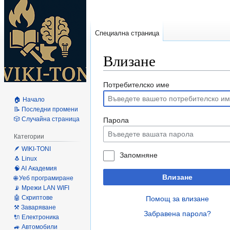
Специална страница
Влизане
Направо
Направо
Потребителско име
към
към
🏠 Начало
навигацията
търсенето
📝 Последни промени
🎲 Случайна страница
Парола
Категории
🪶 WIKI-TONI
Запомняне
🐧 Linux
🧠 AI Академия
Влизане
🌐 Уеб програмиране
📡 Мрежи LAN WIFI
🤖 Скриптове
Помощ за влизане
⚒️ Заваряване
Забравена парола?
🔌 Електроника
🚙 Автомобили