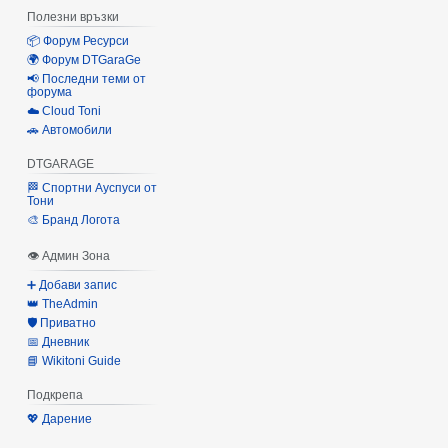
Полезни връзки
📦 Форум Ресурси
🌍 Форум DTGaraGe
📢 Последни теми от
форума
☁️ Cloud Toni
🚗 Автомобили
DTGARAGE
🏁 Спортни Ауспуси от
Тони
🎨 Бранд Логота
👁 Админ Зона
➕ Добави запис
👑 TheAdmin
🛡️ Приватно
📅 Дневник
📘 Wikitoni Guide
Подкрепа
💖 Дарение