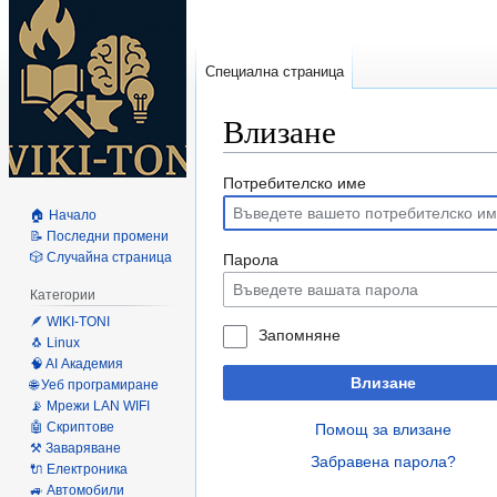
Специална страница
Влизане
Направо
Направо
Потребителско име
към
към
🏠 Начало
навигацията
търсенето
📝 Последни промени
🎲 Случайна страница
Парола
Категории
🪶 WIKI-TONI
Запомняне
🐧 Linux
🧠 AI Академия
Влизане
🌐 Уеб програмиране
📡 Мрежи LAN WIFI
🤖 Скриптове
Помощ за влизане
⚒️ Заваряване
Забравена парола?
🔌 Електроника
🚙 Автомобили