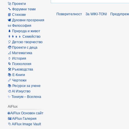
🚀 Проекти
🔧 Форумни теми
Поверителност
За WIKI-TONI
Предупреж
📘 Стихове
🕊️ Духовни прозрения
📜 Философия
🌲 Природа и живот
👨‍👩‍👧‍👦 Семейство
🎈 Детско творчество
🧒 Проекти с деца
📐 Математика
🏺 История
🌀 Психология
🛠️ Ръководства
📚 Е-Книги
📏 Чертежи
📚 Ресурси за учене
🎨 AI Изкуство
✨ Тониум – Вселена
AiFlux
🌐 AiFlux Основен сайт
🖼️ AiFlux Галерия
📁 AiFlux Image Vault