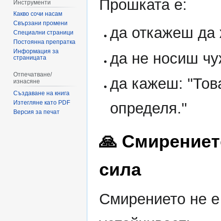
Прошката е:
Инструменти
Какво сочи насам
Свързани промени
да откажеш да 
Специални страници
Постоянна препратка
Информация за
да не носиш чу
страницата
Отпечатване/
да кажеш: "Тов
изнасяне
Създаване на книга
Изтегляне като PDF
определя."
Версия за печат
🙏 Смирениет
сила
Смирението не е