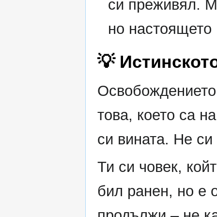
си преживял. М
но настоящето
💡 Истинскот
Освобождението 
това, което са н
си вината. Не си
Ти си човек, кой
бил ранен, но е 
продължи – не ка