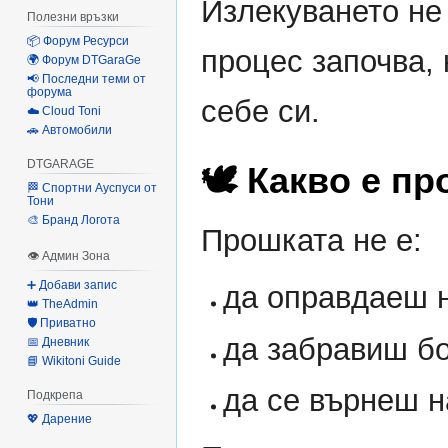
Излекуването не 
Полезни връзки
📦 Форум Ресурси
процес започва,
🌍 Форум DTGaraGe
📢 Последни теми от
форума
себе си.
☁️ Cloud Toni
🚗 Автомобили
DTGARAGE
🕊️ Какво е пр
🏁 Спортни Ауспуси от
Тони
🎨 Бранд Логота
Прошката не е:
👁 Админ Зона
➕ Добави запис
да оправдаеш 
👑 TheAdmin
🛡️ Приватно
да забравиш бо
📅 Дневник
📘 Wikitoni Guide
да се върнеш н
Подкрепа
💖 Дарение