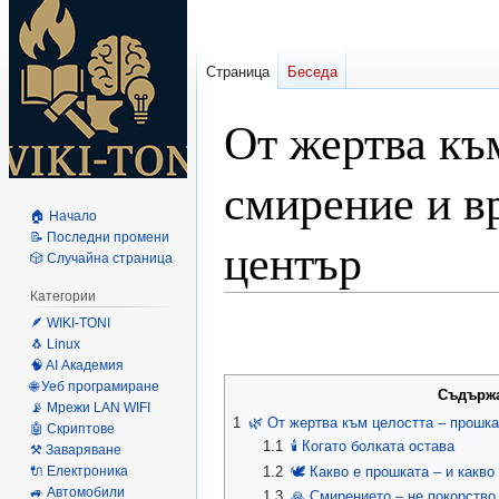
Страница
Беседа
От жертва къ
смирение и в
🏠 Начало
📝 Последни промени
център
🎲 Случайна страница
Категории
Направо
Направо
🪶 WIKI-TONI
🐧 Linux
към
към
🧠 AI Академия
навигацията
търсенето
🌐 Уеб програмиране
Съдърж
📡 Мрежи LAN WIFI
1
🌿 От жертва към целостта – прошк
🤖 Скриптове
1.1
🕯️ Когато болката остава
⚒️ Заваряване
🔌 Електроника
1.2
🕊️ Какво е прошката – и какво
🚙 Автомобили
1.3
🙏 Смирението – не покорство