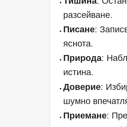
Тишина
: Остан
разсейване.
Писане
: Запис
яснота.
Природа
: Наб
истина.
Доверие
: Изби
шумно впечатл
Приемане
: Пр