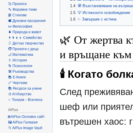
🚀 Проекти
1.4
🧭 Възстановяване на вътреш
🔧 Форумни теми
1.5
💡 Истинското освобождение
📘 Стихове
1.6
✨ Завършек с истина
🕊️ Духовни прозрения
📜 Философия
🌲 Природа и живот
🌿 От жертва к
👨‍👩‍👧‍👦 Семейство
🎈 Детско творчество
и връщане към
🧒 Проекти с деца
📐 Математика
🏺 История
🌀 Психология
🕯️ Когато бол
🛠️ Ръководства
📚 Е-Книги
📏 Чертежи
📚 Ресурси за учене
След преживяван
🎨 AI Изкуство
✨ Тониум – Вселена
шеф или приятел 
AiFlux
🌐 AiFlux Основен сайт
вътрешен хаос: 
🖼️ AiFlux Галерия
📁 AiFlux Image Vault