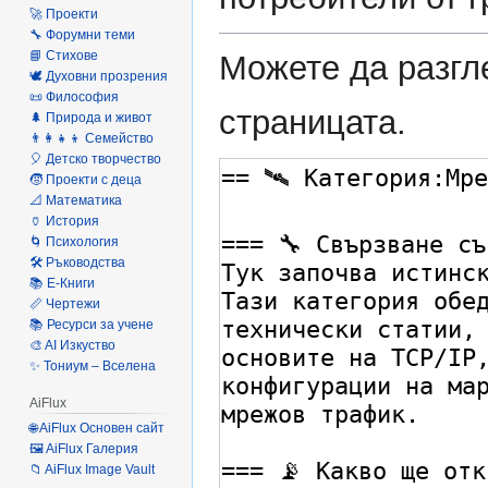
🚀 Проекти
🔧 Форумни теми
📘 Стихове
Можете да разгле
🕊️ Духовни прозрения
📜 Философия
страницата.
🌲 Природа и живот
👨‍👩‍👧‍👦 Семейство
🎈 Детско творчество
🧒 Проекти с деца
📐 Математика
🏺 История
🌀 Психология
🛠️ Ръководства
📚 Е-Книги
📏 Чертежи
📚 Ресурси за учене
🎨 AI Изкуство
✨ Тониум – Вселена
AiFlux
🌐 AiFlux Основен сайт
🖼️ AiFlux Галерия
📁 AiFlux Image Vault