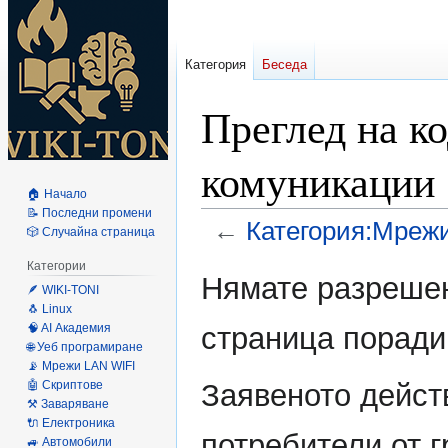
Категория
Беседа
Преглед на к
комуникации
🏠 Начало
📝 Последни промени
←
Категория:Мреж
🎲 Случайна страница
Категории
Направо
Направо
Нямате разрешен
🪶 WIKI-TONI
към
към
🐧 Linux
навигацията
търсенето
🧠 AI Академия
страница поради
🌐 Уеб програмиране
📡 Мрежи LAN WIFI
🤖 Скриптове
Заявеното дейст
⚒️ Заваряване
🔌 Електроника
потребители от 
🚙 Автомобили