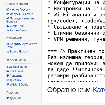
Полезни връзки
📦 Форум Ресурси
🌍 Форум DTGaraGe
📢 Последни теми от
форума
☁️ Cloud Toni
🚗 Автомобили
DTGARAGE
🏁 Спортни Ауспуси от
Тони
🎨 Бранд Логота
👁 Админ Зона
➕ Добави запис
👑 TheAdmin
🛡️ Приватно
📅 Дневник
📘 Wikitoni Guide
Обратно към
Кат
Подкрепа
💖 Дарение